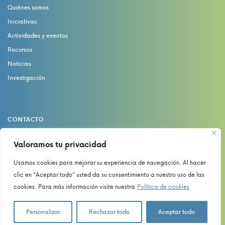
Quiénes somos
Iniciativas
Actividades y eventos
Recursos
Noticias
Investigación
CONTACTO
catedrasaludydolor@uma.es
Valoramos tu privacidad
Usamos cookies para mejorar su experiencia de navegación. Al hacer
Política de Privacidad
clic en “Aceptar todo” usted da su consentimiento a nuestro uso de las
Política de Cookies
cookies. Para más información visite nuestra
Política de cookies
Aviso Legal
Personalizar
Rechazar todo
Aceptar todo